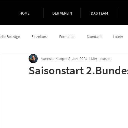
HOME
DER VEREIN
DAS TEAM
Alle Beiträge
Einzeltanz
Formation
Standard
Latein
Vanessa Kupper
8. Jan. 2024
1 Min. Lesezeit
Saisonstart 2.Bunde