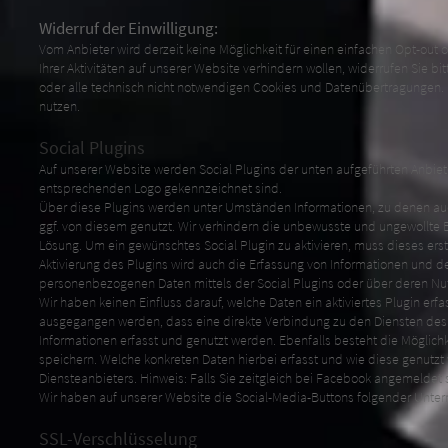
Widerruf der Einwilligung:
Vom Anbieter wird derzeit keine Möglichkeit für einen einfachen Opt-ou
Ihrer Aktivitäten auf unserer Website verhindern wollen, widerrufen Sie b
oder alle technisch nicht notwendigen Cookies und Datenübertragungen. I
nutzen.
Social Plugins
Auf unserer Website werden Social Plugins der unten aufgeführten Anbiet
entsprechenden Logo gekennzeichnet sind.
Über diese Plugins werden unter Umständen Informationen, zu denen a
ggf. von diesem genutzt. Wir verhindern die unbewusste und ungewollte 
Lösung. Um ein gewünschtes Social Plugin zu aktivieren, muss dieses erst
Aktivierung des Plugins wird auch die Erfassung von Informationen und d
personenbezogenen Daten mittels der Social Plugins oder über deren Nu
Wir haben keinen Einfluss darauf, welche Daten ein aktiviertes Plugin e
ausgegangen werden, dass eine direkte Verbindung zu den Diensten des
Informationen erfasst und genutzt werden. Ebenfalls besteht die Möglic
speichern. Welche konkreten Daten hierbei erfasst und wie diese genutz
Diensteanbieters. Hinweis: Falls Sie zeitgleich bei Facebook angemeldet 
Wir haben auf unserer Website die Social-Media-Buttons folgender Unt
SSL-Verschlüsselung