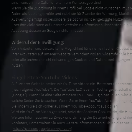
sind, werden Ihre Daten direkt Ihrem Konto zugeordnet.
Wenn Sie die Zuordnung in Ihrem Profil bei Google nicht wünschen, müssen
Daten als Nutzungsprofile und nutzt sie für Zwecke der Werbung, Marktf
Auswertung erfolgt insbesondere (selbst für nicht eingeloggte Nutzer) 
über Ihre Aktivitäten auf unserer Website zu informieren. Ihnen steht ein 
Ausübung dessen an Google richten müssen.
Widerruf der Einwilligung:
Vom Anbieter wird derzeit keine Möglichkeit für einen einfachen Opt-ou
Ihrer Aktivitäten auf unserer Website verhindern wollen, widerrufen Sie b
oder alle technisch nicht notwendigen Cookies und Datenübertragungen. I
nutzen.
Eingebettete YouTube-Videos
Auf unserer Website betten wir YouTube-Videos ein. Betreiber der entspr
(nachfolgend „YouTube“). Die YouTube, LLC ist einer Tochtergesellschaft
„Google“). Wenn Sie eine Seite mit dem YouTube-Plugin besuchen, wird ei
welche Seiten Sie besuchen. Wenn Sie in Ihrem YouTube-Account eingelogg
Sie, indem Sie sich vorher aus Ihrem YouTube-Account ausloggen.
Wird ein YouTube-Video gestartet, setzt der Anbieter Cookies ein, die H
Weitere Informationen zu Zweck und Umfang der Datenerhebung und ihrer
Anbieters, Dort erhalten Sie auch weitere Informationen zu Ihren diesbez
(
https://policies.google.com/privacy
).