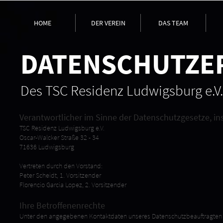
HOME
DER VEREIN
DAS TEAM
DATENSCHUTZE
Des TSC Residenz Ludwigsburg e.V.
Verantwortlicher im Sinne der Datenschutzgesetze, i
TSC Residenz Ludwigsburg e.V.
Oscar-Walcker Straße 32 - 34
71636 Ludwigsburg
Vertreten durch den Vorstand:
Peter Scheidt, 1. Vorsitzender
Florencio Garcia Lopez, 2. Vorsitzender
Ihre Betroffenenrechte
Unter den angegebenen Kontaktdaten unseres Datenschutzbeauftragten k