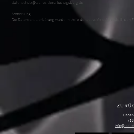
datenschutz@tsc-residenz-ludwigsburg.de
Anmerkung:
Die Datenschutzerklärung wurde mithilfe der activeMind AG erstellt, den 
ZURÜ
Oscar-
716
info@tsc-r