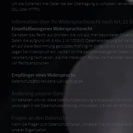
Um die Sicherheit Ihrer Daten bei der Übertragung zu schützen, verwende
SSL) über HTTPS.
Information über Ihr Widerspruchsrecht nach Art. 21
Einzelfallbezogenes Widerspruchsrecht
Sie haben das Recht, aus Gründen, die sich aus Ihrer besonderen Situati
Daten, die aufgrund Art. 6 Abs. 1 lit. f DSGVO (Datenverarbeitung auf der
ein auf diese Bestimmung gestütztes Profiling im Sinne von Art. 4 Nr. 4 D
Legen Sie Widerspruch ein, werden wir Ihre personenbezogenen Daten nic
Verarbeitung nachweisen, die Ihre Interessen, Rechte und Freiheiten üb
von Rechtsansprüchen.
Empfänger eines Widerspruchs
datenschutz@tsc-residenz-ludwigsburg.de
Änderung unserer Datenschutzbestimmungen
Wir behalten uns vor, diese Datenschutzerklärung anzupassen, damit sie
Leistungen in der Datenschutzerklärung umzusetzen, z.B. bei der Einführu
Fragen an den Datenschutzbeauftragten
Wenn Sie Fragen zum Datenschutz haben, schreiben Sie uns bitte eine E-M
unserer Organisation: