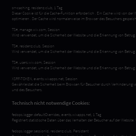
srr-caching, residenz.club, 1 Tag
Dieser Cookie ist für die Cache-Funktion erforderlich . Ein Cache wird von d
optimieren . Der Cache wird normalerweise im Browser des Besuchers gespeich
TS#, manage.wix.com, Session
Wird verwendet, um die Sicherheit der Website und die Erkennung von Betrug 
TS#, residenz.club, Session
Wird verwendet, um die Sicherheit der Website und die Erkennung von Betrug 
TS#, users.wix.com, Session
Wird verwendet, um die Sicherheit der Website und die Erkennung von Betrug 
XSRF-TOKEN, events.wixapps.net, Session
Gewährleistet die Sicherheit beim Browsen für Besucher durch Verhinderung von
und des Besuchers.
Technisch nicht notwendige Cookies:
fedops.logger.defaultOverrides, events.wixapps.net, 1 Tag
Registriert statistische Daten über das Verhalten der Besucher auf der Websit
fedops.logger.sessionId, residenz.club, Persistent