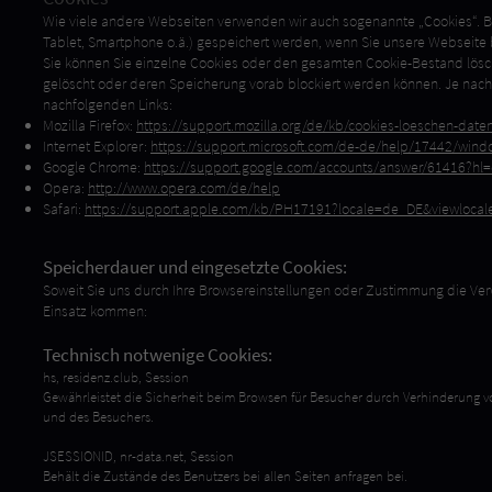
Wie viele andere Webseiten verwenden wir auch sogenannte „Cookies“. Bei
Tablet, Smartphone o.ä.) gespeichert werden, wenn Sie unsere Webseite
Sie können Sie einzelne Cookies oder den gesamten Cookie-Bestand lösch
gelöscht oder deren Speicherung vorab blockiert werden können. Je nach
nachfolgenden Links:
Mozilla Firefox:
https://support.mozilla.org/de/kb/cookies-loeschen-date
Internet Explorer:
https://support.microsoft.com/de-de/help/17442/windo
Google Chrome:
https://support.google.com/accounts/answer/61416?hl
Opera:
http://www.opera.com/de/help
Safari:
https://support.apple.com/kb/PH17191?locale=de_DE&viewloca
Speicherdauer und eingesetzte Cookies:
Soweit Sie uns durch Ihre Browsereinstellungen oder Zustimmung die V
Einsatz kommen:
Technisch notwenige Cookies:
hs, residenz.club, Session
Gewährleistet die Sicherheit beim Browsen für Besucher durch Verhinderung von
und des Besuchers.
JSESSIONID, nr-data.net, Session
Behält die Zustände des Benutzers bei allen Seiten anfragen bei.