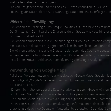
Webseitenbetreiber zu erbringen.
Die von uns gesendeten und mit Cookies, Nutzerkennungen (z. B. User-I
Löschung von Daten, deren Aufbewahrungsdauer erreicht ist, erfolgt aut
Widerruf der Einwilligung:
Sie können das Tracking durch Google Analytics auf unserer Website unt
Gerät installiert. Damit wird die Erfassung durch Google Analytics für die
Browser installiert bleibt.
Sie können darüber hinaus die Speicherung der Cookies durch eine entspr
hin, dass Sie in diesem Fall gegebenenfalls nicht sämtliche Funktionen 
Sie können darüber hinaus die Erfassung der durch das Cookie erzeugten 
sowie die Verarbeitung dieser Daten durch Google verhindern, indem sie
installieren:
Browser Add On zur Deaktivierung von Google Analytics
.
Verwendung von Google Maps
Auf dieser Website nutzen wir das Angebot von Google Maps. Google Map
(nachfolgend „Google“) betrieben. Dadurch können wir Ihnen interaktive 
der Karten-Funktion.
Nähere Informationen über die Datenverarbeitung durch Google können
Dort können Sie im Datenschutzcenter auch Ihre persönlichen Datenschut
Ausführliche Anleitungen zur Verwaltung der eigenen Daten im Zusammen
Durch den Besuch der Website erhält Google Informationen, dass Sie die
unabhängig davon, ob Google ein Nutzerkonto bereitstellt, über das Sie 