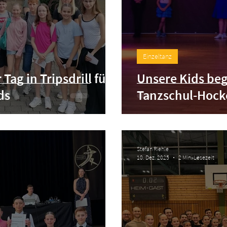
Einzeltanz
Tag in Tripsdrill für
Unsere Kids beg
ds
Tanzschul-Hock
Stefan Riehle
10. Dez. 2025
2 Min. Lesezeit