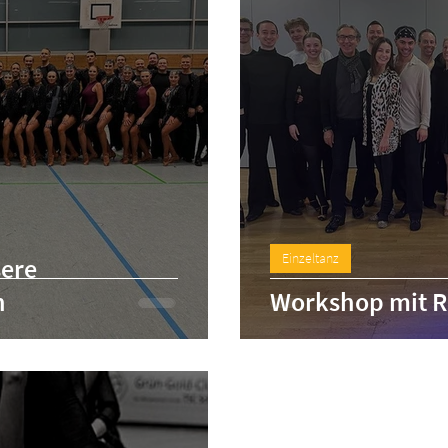
Einzeltanz
sere
n
Workshop mit R