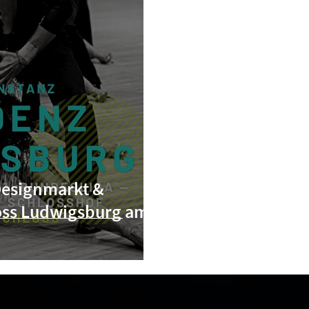
Designmarkt &
oss Ludwigsburg am