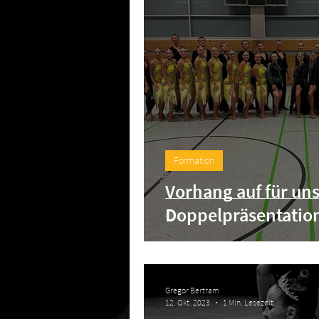
Formation
Vorhang auf für un
Doppelpräsentatio
Gregor Bertram
12. Okt. 2023
1 Min. Lesezeit