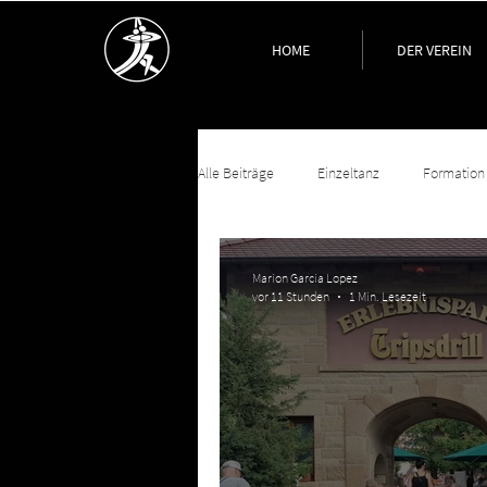
HOME
DER VEREIN
Alle Beiträge
Einzeltanz
Formation
Marion Garcia Lopez
vor 11 Stunden
1 Min. Lesezeit