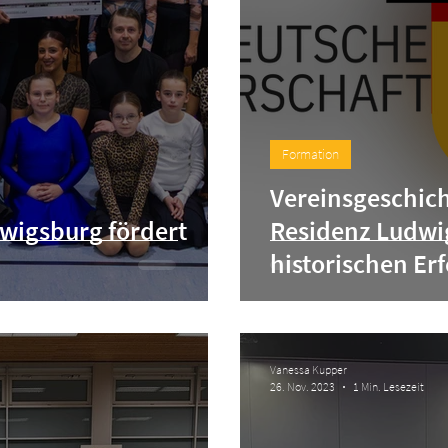
Formation
Vereinsgeschich
wigsburg fördert
Residenz Ludwig
historischen Er
Meisterschaft 2
Vanessa Kupper
26. Nov. 2023
1 Min. Lesezeit