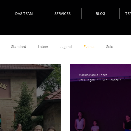
DAS TEAM
SERVICES
BLOG
TE
Standard
Latein
Jugend
Events
Solo
Marion Garcia Lopez
vor 6 Tagen
1 Min. Lesezeit