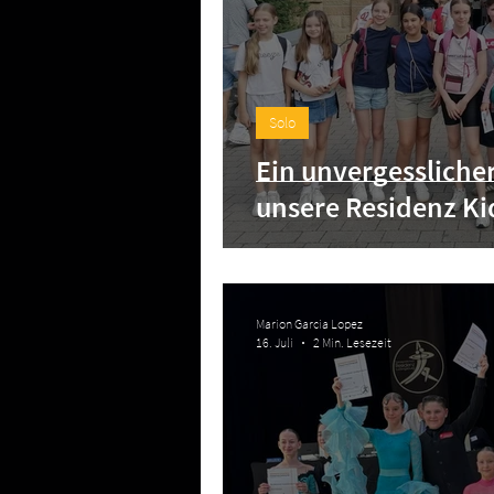
Solo
Ein unvergesslicher 
unsere Residenz Ki
Marion Garcia Lopez
16. Juli
2 Min. Lesezeit