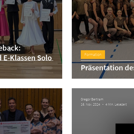
eback:
Formation
 E-Klassen Solo
Präsentation de
Gregor Bertram
16. Nov. 2024
4 Min. Lesezeit